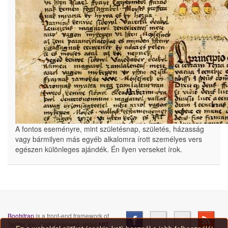
A fontos eseményre, mint születésnap, születés, házasság
vagy bármilyen más egyéb alkalomra írott személyes vers
egészen különleges ajándék. Én ilyen verseket írok.
Bootstrap
is a front-end framework of
Twitter, Inc. Code licensed under
MIT