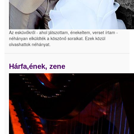
Az esküvőkről - ahol játszottam, énekeltem, verset írtam -
néhányan elküldték a köszönő soraikat. Ezek közül
olvashattok néhányat.
Hárfa,ének, zene