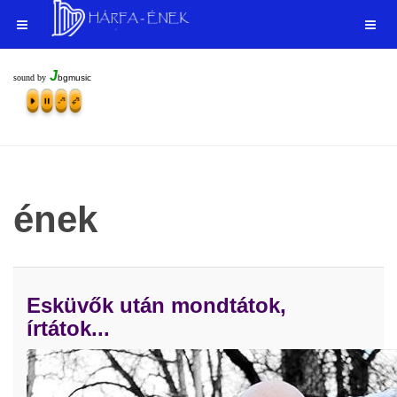
J
sound by
bgmusic
ének
Esküvők után mondtátok,
írtátok...