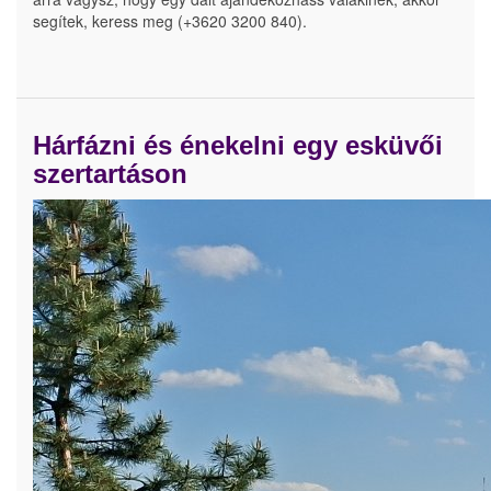
segítek, keress meg (+3620 3200 840).
Hárfázni és énekelni egy esküvői
szertartáson