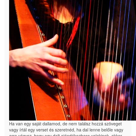
Ha van egy saját dallamod, de nem találsz hozzá szöveget
vagy írtál egy verset és szeretnéd, ha dal lenne belőle vagy
arra vágysz, hogy egy dalt ajándékozhass valakinek, akkor