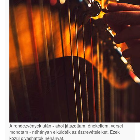
A rendezvények után - ahol játszottam, énekeltem, verset
mondtam - néhányan elküldték az észrevételeiket. Ezek
közül olvashattok néhányat.