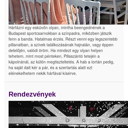
Hárfázni egy esküvőn olyan, mintha beengednének a
Budapest sportcsarnokban a színpadra, miközben játszik
fenn a banda. Hatalmas érzés. Részt venni egy legszentebb
pillanatban, a szívek találkozásának hajnalán, vagy éppen
delelőjén, valódi öröm. Ha mindezt egy olyan helyen
tehetem, mint most pénteken, Pilisszántó tetején a
kápolnánál, az külön megtiszteltetés. A hab a tortán pedig,
ha saját dalt kér a pár, és a szertartás alatt ezt
elénekelhetem nekik hárfával kísérve.
Rendezvények