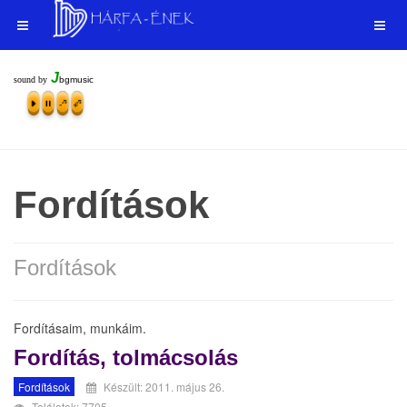
J
sound by
bgmusic
Fordítások
Fordítások
Fordításaim, munkáim.
Fordítás, tolmácsolás
Fordítások
Készült: 2011. május 26.
Találatok: 7705