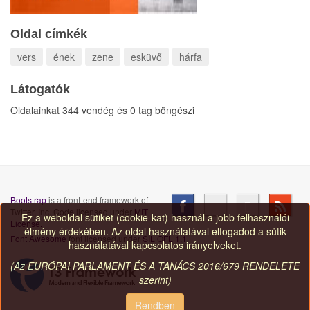
Oldal címkék
vers
ének
zene
esküvő
hárfa
Látogatók
Oldalainkat 344 vendég és 0 tag böngészi
Bootstrap
is a front-end framework of
Twitter, Inc. Code licensed under
MIT
Ez a weboldal sütiket (cookie-kat) használ a jobb felhasználói
License.
élmény érdekében. Az oldal használatával elfogadod a sütik
Font Awesome
font licensed under
SIL OFL 1.1
.
használatával kapcsolatos irányelveket.
(Az EURÓPAI PARLAMENT ÉS A TANÁCS 2016/679 RENDELETE
szerint)
Rendben