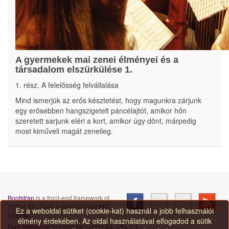
A gyermekek mai zenei élményei és a
társadalom elszürkülése 1.
1. rész. A felelősség felvállalása
Mind ismerjük az erős késztetést, hogy magunkra zárjunk
egy erősebben hangszigetelt páncélajtót, amikor hőn
szeretett sarjunk eléri a kort, amikor úgy dönt, márpedig
most kiműveli magát zeneileg.
Bootstrap
is a front-end framework of
Twitter, Inc. Code licensed under
MIT
Ez a weboldal sütiket (cookie-kat) használ a jobb felhasználói
License.
élmény érdekében. Az oldal használatával elfogadod a sütik
Font Awesome
font licensed under
SIL OFL 1.1
.