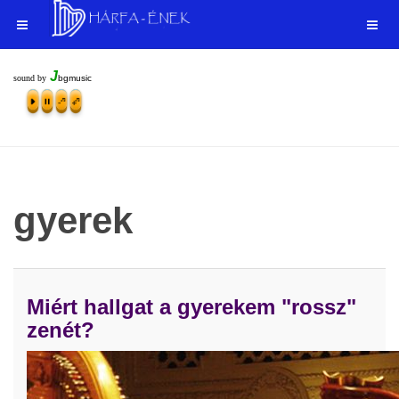
J
sound by
bgmusic
gyerek
Miért hallgat a gyerekem "rossz"
zenét?