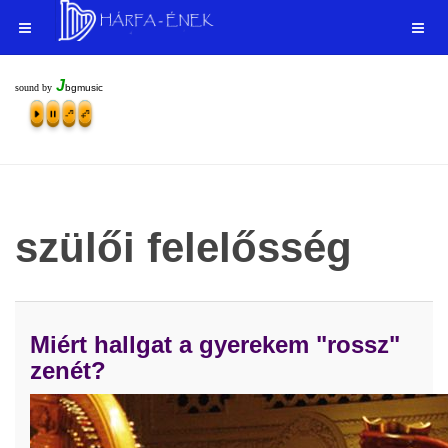
J
sound by
bgmusic
szülői felelősség
Miért hallgat a gyerekem "rossz"
zenét?