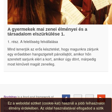
A gyermekek mai zenei élményei és a
társadalom elszürkülése 1.
1. rész. A felelősség felvállalása
Mind ismerjük az erős késztetést, hogy magunkra zárjunk
egy erősebben hangszigetelt páncélajtót, amikor hőn
szeretett sarjunk eléri a kort, amikor úgy dönt, márpedig
most kiműveli magát zeneileg.
Bootstrap
is a front-end framework of
Twitter, Inc. Code licensed under
MIT
Ez a weboldal sütiket (cookie-kat) használ a jobb felhasználói
License.
élmény érdekében. Az oldal használatával elfogadod a sütik
Font Awesome
font licensed under
SIL OFL 1.1
.