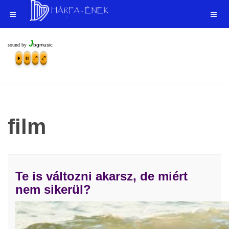
J
sound by
bgmusic
film
Te is változni akarsz, de miért
nem sikerül?