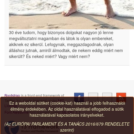
30 éve tudom, hogy bizonyos dolgokat nagyon jó lenne
megváltoztatni magamban és látok is olyan embereket,
akiknek ez sikerül. Lefogynak, meggazdagodnak, olyan
álláshoz jutnak, amiről álmodtak, de nekem eddig miért nem
sikerült? És neked miért? Vagy miért nem?
Bootstrap
is a front-end framework of
Twitter, Inc. Code licensed under
MIT
Ez a weboldal sütiket (cookie-kat) használ a jobb felhasználói
License.
élmény érdekében. Az oldal használatával elfogadod a sütik
Font Awesome
font licensed under
SIL OFL 1.1
.
használatával kapcsolatos irányelveket.
(Az EURÓPAI PARLAMENT ÉS A TANÁCS 2016/679 RENDELETE
szerint)