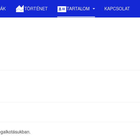
ÁK
TÖRTÉNET
TARTALOM
KAPCSOLAT
egalkotásukban.