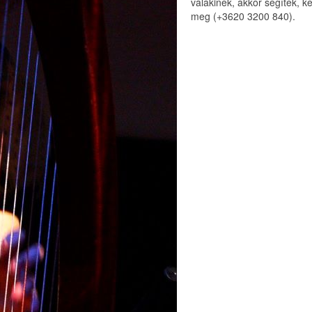
valakinek, akkor segítek, k
meg (+3620 3200 840).