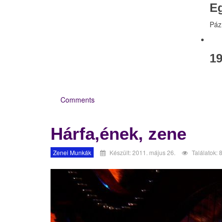
E
Páz
19
Comments
Hárfa,ének, zene
Zenei Munkák
Készült: 2011. május 26.
Találatok: 