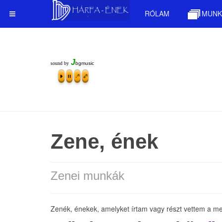
RÓLAM
MUNK
J
sound by
bgmusic
Zene, ének
Zenei munkák
Zenék, énekek, amelyket írtam vagy részt vettem a m