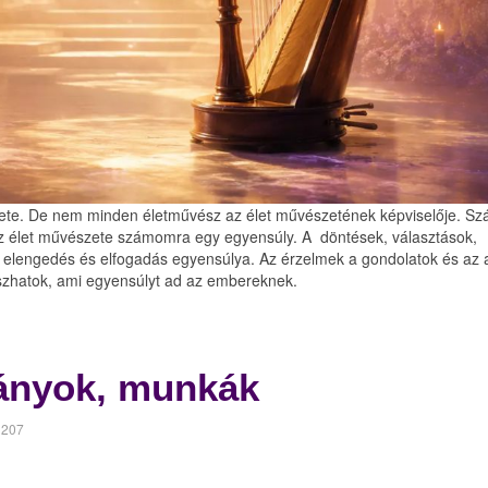
ete. De nem minden életművész az élet művészetének képviselője. S
Az élet művészete számomra egy egyensúly. A döntések, választások,
z elengedés és elfogadás egyensúlya. Az érzelmek a gondolatok és az 
tszhatok, ami egyensúlyt ad az embereknek.
mányok, munkák
1207