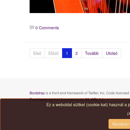
0 Comments
Első
Előző
1
2
Tovább
Utolsó
Bootstrap
is a front-end framework of Twitter, Inc. Code license
Font Awesome
font licensed under
SIL OFL 1.1
.
Ez a weboldal sütiket (cookie-kat) használ a 
(
Rendben