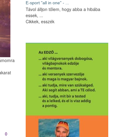
E-sport "all in one" - ...
Távol álljon tőlem, hogy abba a hibába
essek, ...
Cikkek, esszék
zámomra
akarat
0