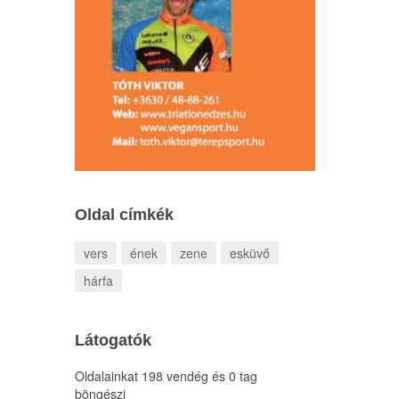
Oldal címkék
vers
ének
zene
esküvő
hárfa
Látogatók
Oldalainkat 198 vendég és 0 tag
böngészi