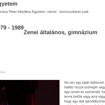
gyetem
mány Péter Katolikus Egyetem: német - kommunikáció szak
79 - 1989
Zenei általános, gimnázium
.
8544
Ha van egy saját dallamod
találsz hozzá szöveget vagy 
egy verset és szeretnéd, ha
lenne belőle vagy arra vágy
hogy egy dalt ajándékozha