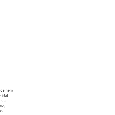
, de nem
írtál
 dal
sz,
ss