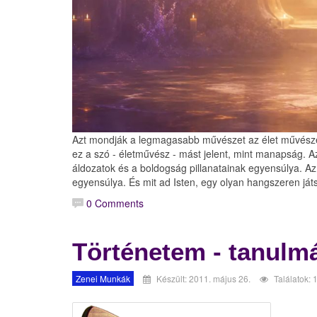
Azt mondják a legmagasabb művészet az élet művész
ez a szó - életművész - mást jelent, mint manapság. 
áldozatok és a boldogság pillanatainak egyensúlya. A
egyensúlya. És mit ad Isten, egy olyan hangszeren já
0 Comments
Történetem - tanul
Zenei Munkák
Készült: 2011. május 26.
Találatok: 