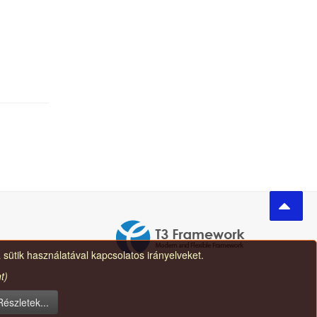
 sütik használatával kapcsolatos irányelveket.
t)
Részletek...