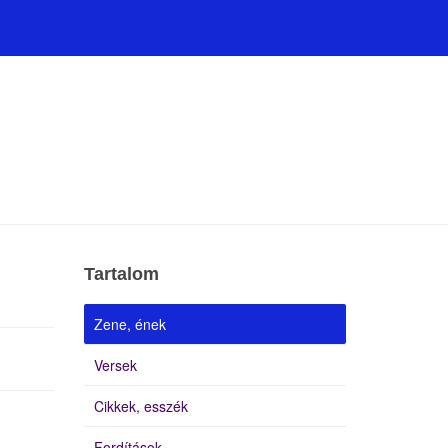
Tartalom
Zene, ének
Versek
Cikkek, esszék
Fordítások