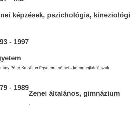
nei képzések, pszichológia, kineziológ
93 - 1997
gyetem
mány Péter Katolikus Egyetem: német - kommunikáció szak
79 - 1989
Zenei általános, gimnázium
.