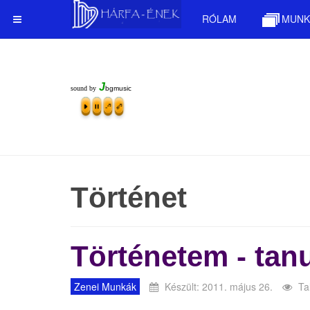
RÓLAM
MUNK
J
sound by
bgmusic
Történet
Történetem - ta
Zenei Munkák
Készült: 2011. május 26.
Ta