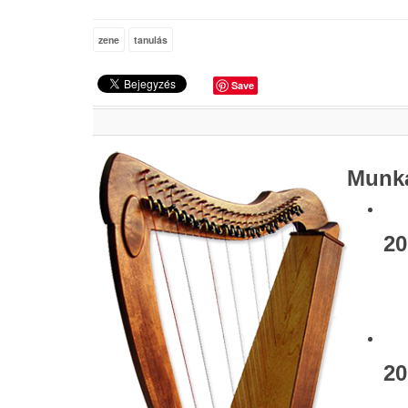
zene
tanulás
Save
Munka
20
20