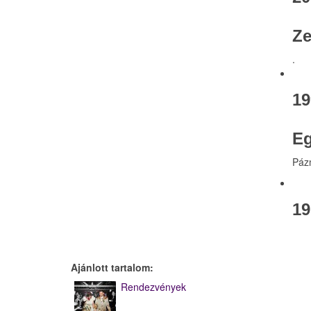
Ze
.
19
E
Páz
19
Ajánlott tartalom:
Rendezvények