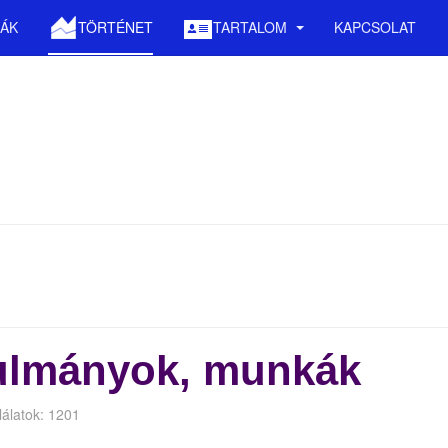
ÁK
TÖRTÉNET
TARTALOM
KAPCSOLAT
nulmányok, munkák
lálatok: 1201