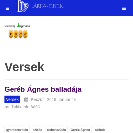
J
sound by
bgmusic
Versek
Geréb Ágnes balladája
Versek
Készült: 2018. január 16.
Találatok: 8006
gyereknevelés
szülés
otthonszülés
Geréb Ágnes
ballada