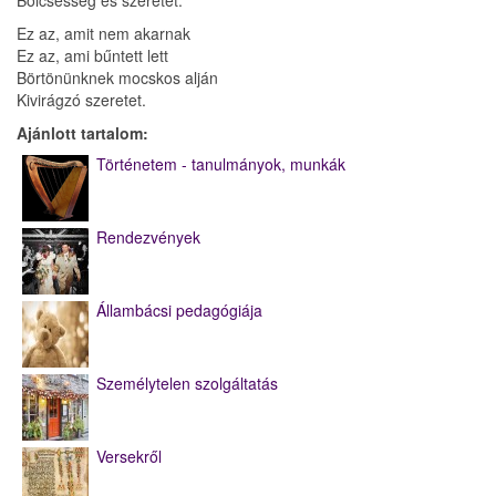
Bölcsesség és szeretet.
Ez az, amit nem akarnak
Ez az, ami bűntett lett
Börtönünknek mocskos alján
Kivirágzó szeretet.
Ajánlott tartalom:
Történetem - tanulmányok, munkák
Rendezvények
Állambácsi pedagógiája
Személytelen szolgáltatás
Versekről