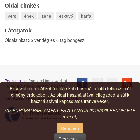
Oldal címkék
vers
ének
zene
esküvő
hárfa
Látogatók
Oldalainkat 35 vendég és 0 tag böngészi
Bootstrap
is a front-end framework of
Twitter, Inc. Code licensed under
MIT
Ez a weboldal sütiket (cookie-kat) használ a jobb felhasználói
License.
élmény érdekében. Az oldal használatával elfogadod a sütik
Font Awesome
font licensed under
SIL OFL 1.1
.
használatával kapcsolatos irányelveket.
(Az EURÓPAI PARLAMENT ÉS A TANÁCS 2016/679 RENDELETE
szerint)
Rendben
Részletek...