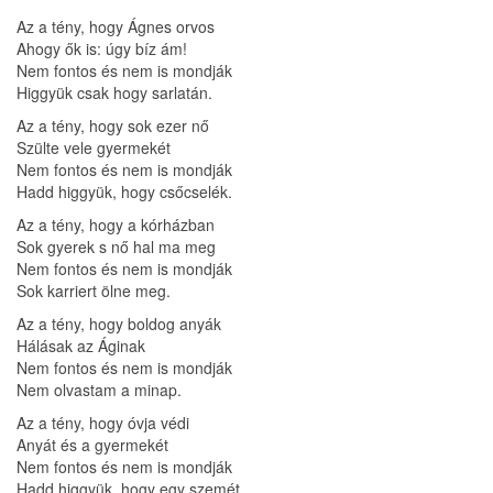
Az a tény, hogy Ágnes orvos
Ahogy ők is: úgy bíz ám!
Nem fontos és nem is mondják
Higgyük csak hogy sarlatán.
Az a tény, hogy sok ezer nő
Szülte vele gyermekét
Nem fontos és nem is mondják
Hadd higgyük, hogy csőcselék.
Az a tény, hogy a kórházban
Sok gyerek s nő hal ma meg
Nem fontos és nem is mondják
Sok karriert ölne meg.
Az a tény, hogy boldog anyák
Hálásak az Áginak
Nem fontos és nem is mondják
Nem olvastam a minap.
Az a tény, hogy óvja védi
Anyát és a gyermekét
Nem fontos és nem is mondják
Hadd higgyük, hogy egy szemét.