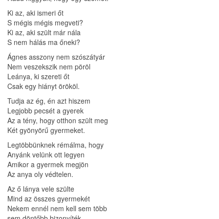
Ki az, aki ismeri őt
S mégis mégis megveti?
Ki az, aki szült már nála
S nem hálás ma őneki?
Ágnes asszony nem szószátyár
Nem veszekszik nem pöröl
Leánya, ki szereti őt
Csak egy hiányt örököl.
Tudja az ég, én azt hiszem
Legjobb pecsét a gyerek
Az a tény, hogy otthon szült meg
Két gyönyörű gyermeket.
Legtöbbünknek rémálma, hogy
Anyánk velünk ott legyen
Amikor a gyermek megjön
Az anya oly védtelen.
Az ő lánya vele szülte
Mind az összes gyermekét
Nekem ennél nem kell sem több
sem döntőbb bizonyíték.