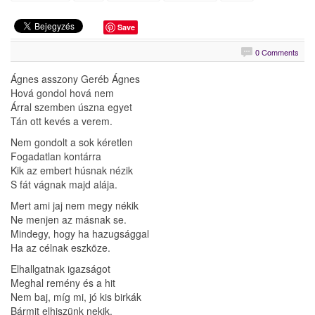
Save
0 Comments
Ágnes asszony Geréb Ágnes
Hová gondol hová nem
Árral szemben úszna egyet
Tán ott kevés a verem.
Nem gondolt a sok kéretlen
Fogadatlan kontárra
Kik az embert húsnak nézik
S fát vágnak majd alája.
Mert ami jaj nem megy nékik
Ne menjen az másnak se.
Mindegy, hogy ha hazugsággal
Ha az célnak eszköze.
Elhallgatnak igazságot
Meghal remény és a hit
Nem baj, míg mi, jó kis birkák
Bármit elhiszünk nekik.