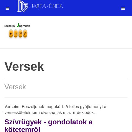
J
sound by
bgmusic
Versek
Versek
Verseim. Beszéljenek magukért. A teljes gyűjteményt a
versesköteteimben olvashatják el az érdeklődők.
Szívrügyek - gondolatok a
kötetemről