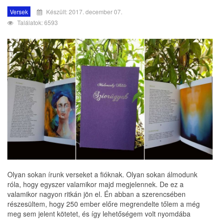
Versek
Készült: 2017. december 07.
Találatok: 6593
Olyan sokan írunk verseket a fióknak. Olyan sokan álmodunk
róla, hogy egyszer valamikor majd megjelennek. De ez a
valamikor nagyon ritkán jön el. Én abban a szerencsében
részesültem, hogy 250 ember előre megrendelte tőlem a még
meg sem jelent kötetet, és így lehetőségem volt nyomdába