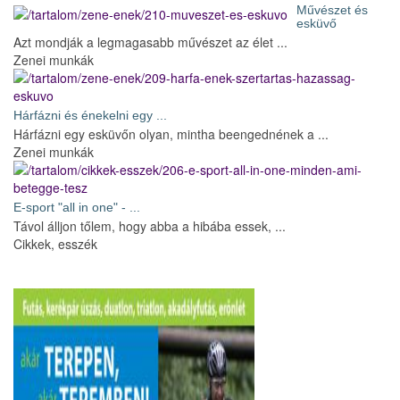
Művészet és
esküvő
Azt mondják a legmagasabb művészet az élet ...
Zenei munkák
Hárfázni és énekelni egy ...
Hárfázni egy esküvőn olyan, mintha beengednének a ...
Zenei munkák
E-sport "all in one" - ...
Távol álljon tőlem, hogy abba a hibába essek, ...
Cikkek, esszék