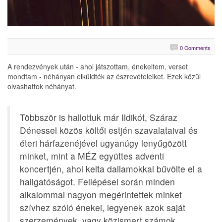
0 Comments
A rendezvények után - ahol játszottam, énekeltem, verset
mondtam - néhányan elküldték az észrevételeiket. Ezek közül
olvashattok néhányat.
Többször is hallottuk már Ildikót, Száraz
Dénessel közös költői estjén szavalataival és
éteri hárfazenéjével ugyanúgy lenyűgözött
minket, mint a MÉZ együttes adventi
koncertjén, ahol kelta dallamokkal bűvölte el a
hallgatóságot. Fellépései során minden
alkalommal nagyon megérintettek minket
szívhez szóló énekei, legyenek azok saját
szerzemények, vagy közismert számok.