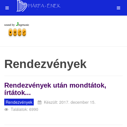
J
sound by
bgmusic
Rendezvények
Rendezvények után mondtátok,
írtátok...
Rendezvények
Készült: 2017. december 15.
Találatok: 6990