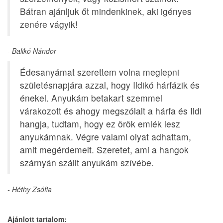
Bátran ajánljuk őt mindenkinek, aki igényes
zenére vágyik!
- Balikó Nándor
Édesanyámat szerettem volna meglepni
születésnapjára azzal, hogy Ildikó hárfázik és
énekel. Anyukám betakart szemmel
várakozott és ahogy megszólalt a hárfa és Ildi
hangja, tudtam, hogy ez örök emlék lesz
anyukámnak. Végre valami olyat adhattam,
amit megérdemelt. Szeretet, ami a hangok
szárnyán szállt anyukám szívébe.
- Héthy Zsófia
Ajánlott tartalom: