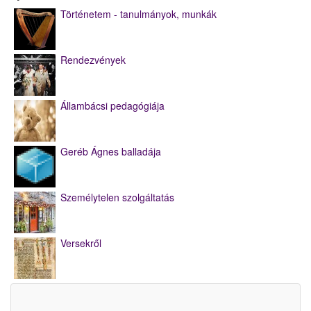
Történetem - tanulmányok, munkák
Rendezvények
Állambácsi pedagógiája
Geréb Ágnes balladája
Személytelen szolgáltatás
Versekről