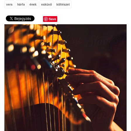
vers
hárfa
ének
esküvő
költészet
Save