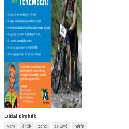
Oldal címkék
vers
ének
zene
esküvő
hárfa